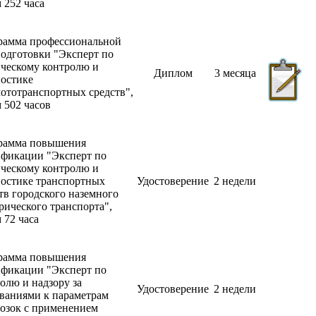
 252 часа
рамма профессиональной
одготовки "Эксперт по
ческому контролю и
Диплом
3 месяца
ностике
ототранспортных средств",
 502 часов
рамма повышения
ификации "Эксперт по
ческому контролю и
ностике транспортных
Удостоверение
2 недели
тв городского наземного
рического транспорта",
 72 часа
рамма повышения
ификации "Эксперт по
олю и надзору за
Удостоверение
2 недели
ваниями к параметрам
озок с применением