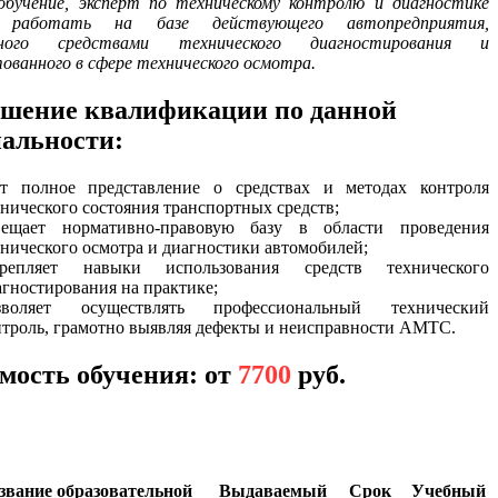
обучение, эксперт по техническому контролю и диагностике
работать на базе действующего автопредприятия,
нного средствами технического диагностирования и
ованного в сфере технического осмотра.
шение квалификации по данной
альности:
ет полное представление о средствах и методах контроля
хнического состояния транспортных средств;
вещает нормативно-правовую базу в области проведения
хнического осмотра и диагностики автомобилей;
крепляет навыки использования средств технического
агностирования на практике;
зволяет осуществлять профессиональный технический
нтроль, грамотно выявляя дефекты и неисправности АМТС.
мость обучения: от
7700
руб.
звание образовательной
Выдаваемый
Срок
Учебный