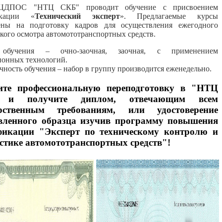
ЦДПОС "НТЦ СКБ" проводит
обучение
с присвоением
икации «
Технический эксперт
». Предлагаемые курсы
ены на подготовку кадров для осуществления ежегодного
кого осмотра автомототранспортных средств.
обучения – очно-заочная, заочная, с применением
ионных технологий.
ность обучения – набор в группу производится еженедельно.
ите профессиональную переподготовку в "НТЦ
 и получите диплом, отвечающим всем
арственным требованиям, или удостоверение
вленного образца изучив программу повышения
фикации "Эксперт по техническому контролю и
стике автомототранспортных средств"!