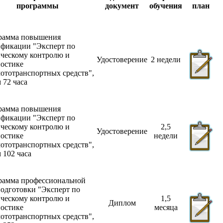
программы
документ
обучения
план
рамма повышения
ификации "Эксперт по
ческому контролю и
Удостоверение
2 недели
ностике
ототранспортных средств",
 72 часа
рамма повышения
ификации "Эксперт по
ческому контролю и
2,5
Удостоверение
ностике
недели
ототранспортных средств",
 102 часа
рамма профессиональной
одготовки "Эксперт по
ческому контролю и
1,5
Диплом
ностике
месяца
ототранспортных средств",