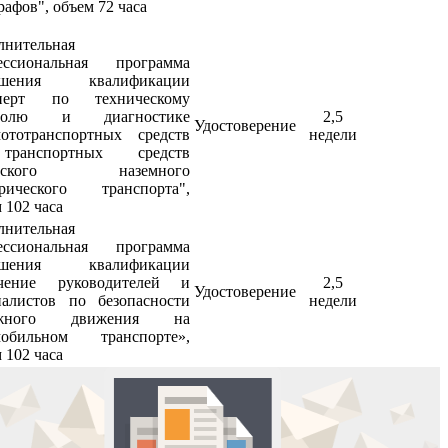
рафов", объем 72 часа
лнительная
ессиональная программа
ышения квалификации
перт по техническому
тролю и диагностике
2,5
Удостоверение
мототранспортных средств
недели
ранспортных средств
одского наземного
трического транспорта",
 102 часа
лнительная
ессиональная программа
ышения квалификации
чение руководителей и
2,5
Удостоверение
иалистов по безопасности
недели
ожного движения на
мобильном транспорте»,
 102 часа