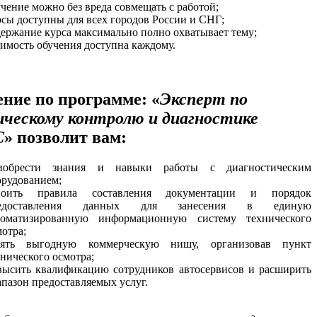
учение можно без вреда совмещать с работой;
рсы доступны для всех городов России и СНГ;
держание курса максимально полно охватывает тему;
оимость обучения доступна каждому.
ние по программе: «
Эксперт по
ческому контролю и диагностике
С
» позволит вам:
иобрести знания и навыки работы с диагностическим
орудованием;
воить правила составления документации и порядок
едоставления данных для занесения в единую
томатизированную информационную систему технического
мотра;
нять выгодную коммерческую нишу, организовав пункт
хнического осмотра;
высить квалификацию сотрудников автосервисов и расширить
апазон предоставляемых услуг.