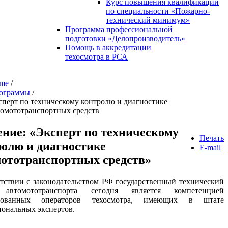
Курс повышения квалификации
по специальности «Пожарно-
технический минимум»
Программа профессиональной
подготовки «Делопроизводитель»
Помощь в аккредитации
техосмотра в РСА
me
/
ограммы
/
сперт по техническому контролю и диагностике
томототранспортных средств
ние: «Эксперт по техническому
Печать
олю и диагностике
E-mail
ототранспортных средств»
тствии с законодательством РФ государственный технический
 автомототранспорта сегодня является компетенцией
итованных операторов техосмотра, имеющих в штате
ональных экспертов.